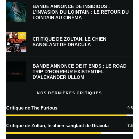
BANDE ANNONCE DE INSIDIOUS :
L’INVASION DU LOINTAIN : LE RETOUR DU
LOINTAIN AU CINÉMA
E-mail
*
Site web
7.5
CRITIQUE DE ZOLTAN, LE CHIEN
SANGLANT DE DRACULA
Enregistrer mon nom, mon e-mail et mon site dans le navigateur pour
mon prochain commentaire.
BANDE ANNONCE DE IT ENDS : LE ROAD
Prévenez-moi de tous les nouveaux commentaires par e-mail.
TRIP D’HORREUR EXISTENTIEL
D’ALEXANDER ULLOM
Prévenez-moi de tous les nouveaux articles par e-mail.
NOS DERNIÈRES CRITIQUES
Critique de The Furious
9.5
En savoir
plus sur la façon dont les données de vos commentaires sont
Critique de Zoltan, le chien sanglant de Dracula
7.5
traitées