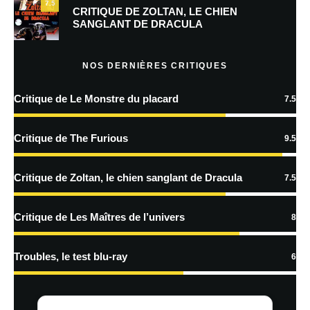
7.5
Prévenez-moi de tous les nouveaux commentaires par e-mail.
CRITIQUE DE ZOLTAN, LE CHIEN
SANGLANT DE DRACULA
Prévenez-moi de tous les nouveaux articles par e-mail.
NOS DERNIÈRES CRITIQUES
Critique de Le Monstre du placard
7.5
En savoir
plus sur la façon dont les données de vos commentaires sont
Critique de The Furious
9.5
traitées
Critique de Zoltan, le chien sanglant de Dracula
7.5
Critique de Les Maîtres de l’univers
8
Troubles, le test blu-ray
6