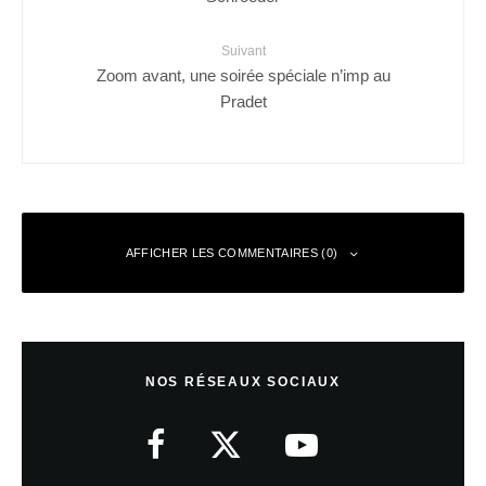
Suivant
Zoom avant, une soirée spéciale n’imp au
Pradet
AFFICHER LES COMMENTAIRES (0)
Laisser un commentaire
NOS RÉSEAUX SOCIAUX
Votre adresse e-mail ne sera pas publiée.
Les champs obligatoires sont
indiqués avec
*
Commentaire
*