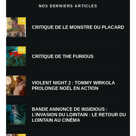
NOS DERNIERS ARTICLES
7.5
CRITIQUE DE LE MONSTRE DU PLACARD
9.5
CRITIQUE DE THE FURIOUS
Nom
*
VIOLENT NIGHT 2 : TOMMY WIRKOLA
PROLONGE NOËL EN ACTION
E-mail
*
Site web
BANDE ANNONCE DE INSIDIOUS :
L’INVASION DU LOINTAIN : LE RETOUR DU
LOINTAIN AU CINÉMA
Enregistrer mon nom, mon e-mail et mon site dans le navigateur pour
mon prochain commentaire.