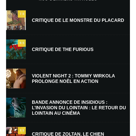
Laisser un commentaire
7.5
Votre adresse e-mail ne sera pas publiée.
Les champs obligatoires sont
CRITIQUE DE LE MONSTRE DU PLACARD
indiqués avec
*
Commentaire
*
9.5
CRITIQUE DE THE FURIOUS
VIOLENT NIGHT 2 : TOMMY WIRKOLA
PROLONGE NOËL EN ACTION
BANDE ANNONCE DE INSIDIOUS :
Nom
*
L’INVASION DU LOINTAIN : LE RETOUR DU
LOINTAIN AU CINÉMA
7.5
E-mail
*
Site web
CRITIQUE DE ZOLTAN, LE CHIEN