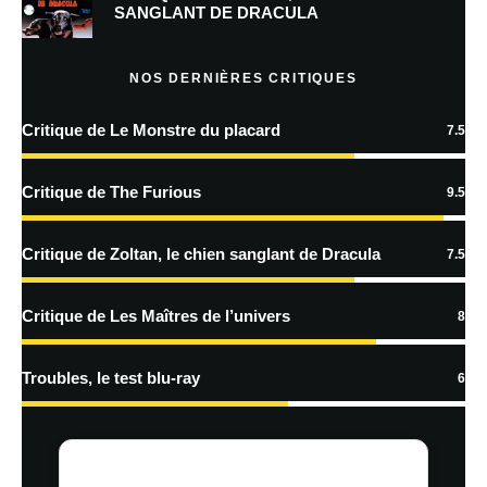
SANGLANT DE DRACULA
NOS DERNIÈRES CRITIQUES
Enregistrer mon nom, mon e-mail et mon site dans le navigateur pour
mon prochain commentaire.
Critique de Le Monstre du placard
7.5
Prévenez-moi de tous les nouveaux commentaires par e-mail.
Critique de The Furious
9.5
Prévenez-moi de tous les nouveaux articles par e-mail.
Critique de Zoltan, le chien sanglant de Dracula
7.5
En savoir
Critique de Les Maîtres de l’univers
8
plus sur la façon dont les données de vos commentaires sont
traitées
Troubles, le test blu-ray
6