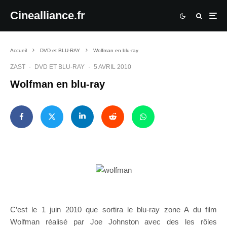
Cinealliance.fr
Accueil
DVD et BLU-RAY
Wolfman en blu-ray
ZAST
·
DVD ET BLU-RAY
·
5 AVRIL 2010
Wolfman en blu-ray
C’est le 1 juin 2010 que sortira le blu-ray zone A du film
Wolfman réalisé par Joe Johnston avec des les rôles