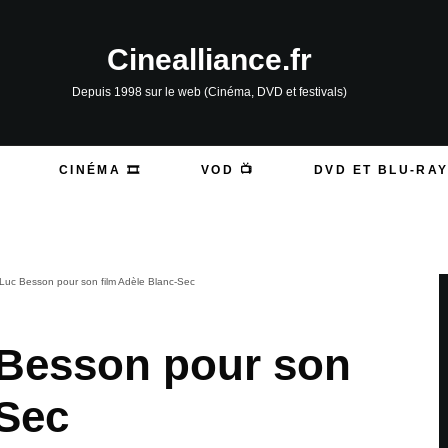
Cinealliance.fr
Depuis 1998 sur le web (Cinéma, DVD et festivals)
CINÉMA 🎞️
VOD 📺
DVD ET BLU-RAY
 Luc Besson pour son film Adèle Blanc-Sec
 Besson pour son
-Sec