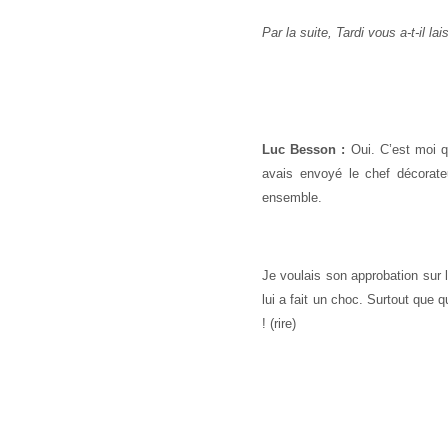
Par la suite, Tardi vous a-t-il lai
Luc Besson :
Oui. C’est moi qu
avais envoyé le chef décorateur
ensemble.
Je voulais son approbation sur l
lui a fait un choc. Surtout que 
! (rire)