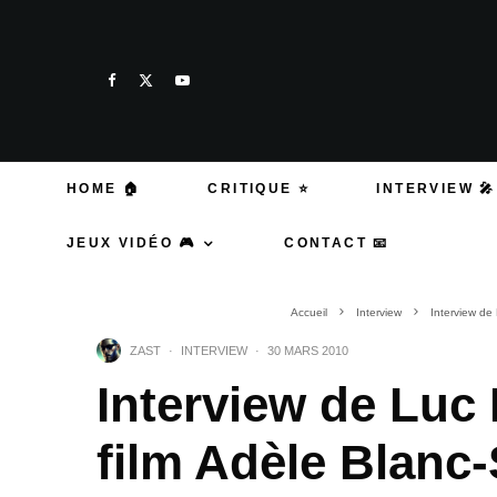
HOME 🏠
CRITIQUE ⭐
INTERVIEW 🎤
JEUX VIDÉO 🎮
CONTACT 📧
Accueil
Interview
Interview de
ZAST
·
INTERVIEW
·
30 MARS 2010
Interview de Luc
film Adèle Blanc