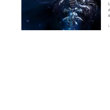
L
d
l
L