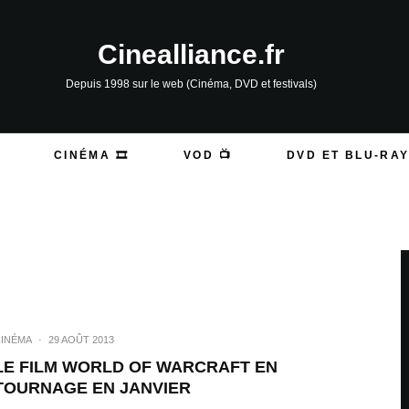
Cinealliance.fr
Depuis 1998 sur le web (Cinéma, DVD et festivals)
CINÉMA 🎞️
VOD 📺
DVD ET BLU-RAY
INÉMA
·
29 AOÛT 2013
LE FILM WORLD OF WARCRAFT EN
TOURNAGE EN JANVIER