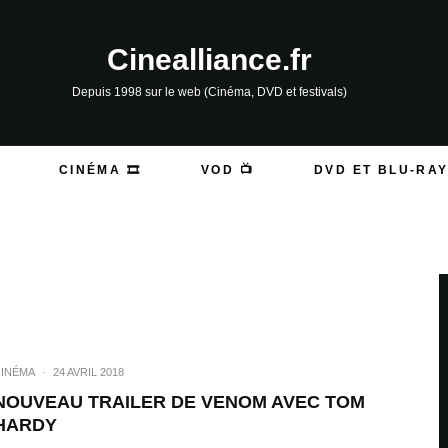
Cinealliance.fr
Depuis 1998 sur le web (Cinéma, DVD et festivals)
CINÉMA 🎞️
VOD 📺
DVD ET BLU-RAY
INÉMA
·
24 AVRIL 2018
NOUVEAU TRAILER DE VENOM AVEC TOM
HARDY