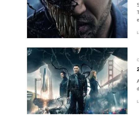
S
T
e
L
C
A
d
L