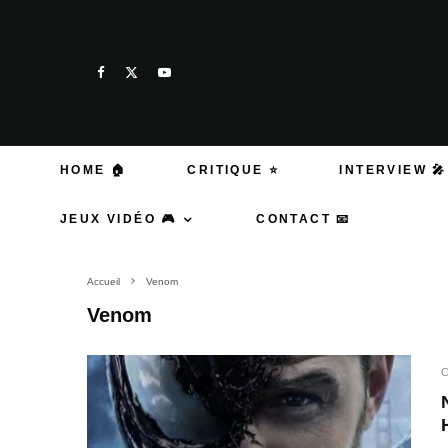
HOME 🏠
CRITIQUE ⭐
INTERVIEW 🎤
JEUX VIDÉO 🎮
CONTACT 📧
Accueil
Venom
Venom
C