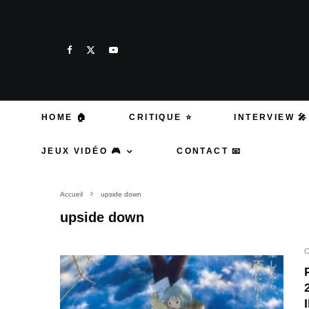
HOME 🏠
CRITIQUE ⭐
INTERVIEW 🎤
JEUX VIDÉO 🎮
CONTACT 📧
Accueil
upside down
upside down
C