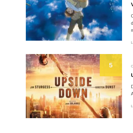
C
d
m
L
5
C
D
A
L