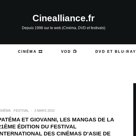
Cinealliance.fr
Depuis 1998 sur le web (Cinéma, DVD et festivals)
CINÉMA 🎞️
VOD 📺
DVD ET BLU-RAY
INÉMA
FESTIVAL
·
3 MARS 2015
PATÉMA ET GIOVANNI, LES MANGAS DE LA
21ÈME ÉDITION DU FESTIVAL
INTERNATIONAL DES CINÉMAS D’ASIE DE