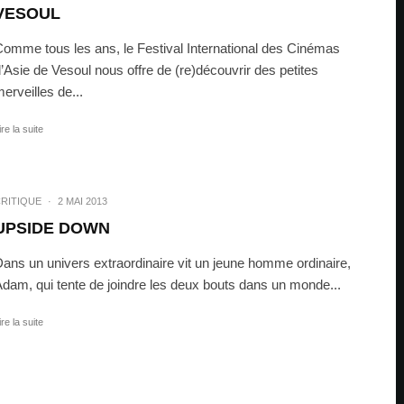
VESOUL
omme tous les ans, le Festival International des Cinémas
’Asie de Vesoul nous offre de (re)découvrir des petites
erveilles de...
ire la suite
RITIQUE
·
2 MAI 2013
UPSIDE DOWN
ans un univers extraordinaire vit un jeune homme ordinaire,
dam, qui tente de joindre les deux bouts dans un monde...
ire la suite