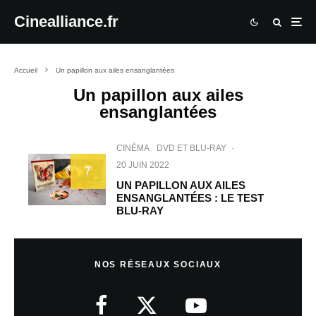
Cinealliance.fr
Accueil
Un papillon aux ailes ensanglantées
Un papillon aux ailes
ensanglantées
CINÉMA
DVD ET BLU-RAY
·
20 JUIN 2022
7
UN PAPILLON AUX AILES
ENSANGLANTÉES : LE TEST
BLU-RAY
NOS RÉSEAUX SOCIAUX