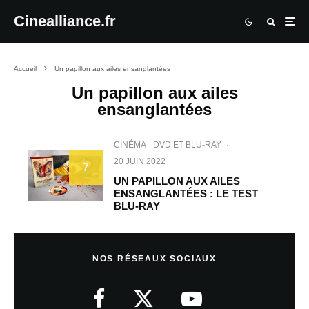
Cinealliance.fr
Accueil
Un papillon aux ailes ensanglantées
Un papillon aux ailes
ensanglantées
CINÉMA
DVD ET BLU-RAY
·
20 JUIN 2022
7
UN PAPILLON AUX AILES
ENSANGLANTÉES : LE TEST
BLU-RAY
NOS RÉSEAUX SOCIAUX