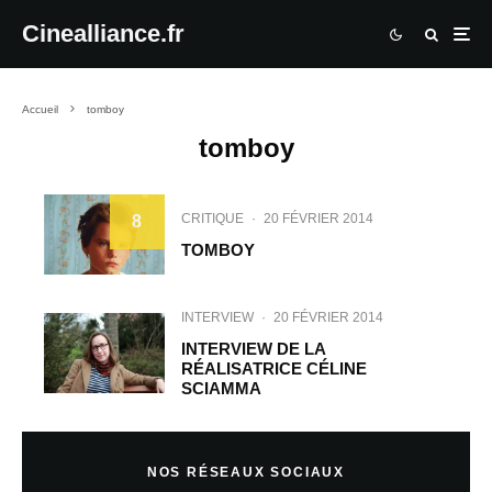
Cinealliance.fr
Accueil
tomboy
tomboy
CRITIQUE
·
20 FÉVRIER 2014
8
TOMBOY
INTERVIEW
·
20 FÉVRIER 2014
INTERVIEW DE LA
RÉALISATRICE CÉLINE
SCIAMMA
NOS RÉSEAUX SOCIAUX