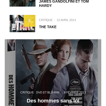
JAMES GANDOLFINI ET TOM
HARDY
CRITIQUE
·
22 AVRIL 2013
9
THE TAKE
CRITIQUE
DVD ET BLU-RAY
·
9 FÉVRIER 2013
Des hommes sans loi