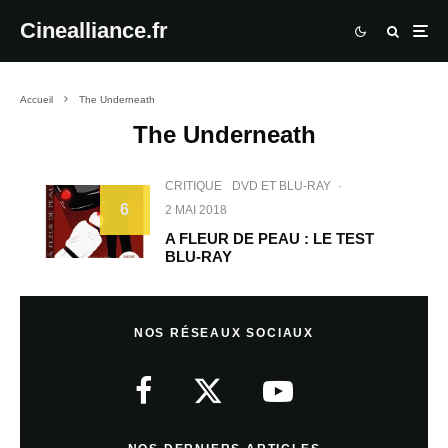
Cinealliance.fr
Accueil
The Underneath
The Underneath
CRITIQUE
DVD ET BLU-RAY
·
6
2 MAI 2018
A FLEUR DE PEAU : LE TEST
BLU-RAY
NOS RÉSEAUX SOCIAUX