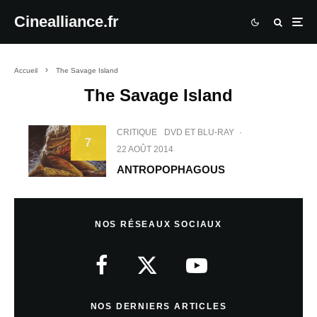
Cinealliance.fr
Accueil
The Savage Island
The Savage Island
CRITIQUE
DVD ET BLU-RAY
·
7
22 AOÛT 2014
ANTROPOPHAGOUS
NOS RÉSEAUX SOCIAUX
NOS DERNIERS ARTICLES