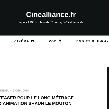
Cinealliance.fr
Depuis 1998 sur le web (Cinéma, DVD et festivals)
CINÉMA 🎞️
VOD 📺
DVD ET BLU-RAY
INÉMA
·
3 AVRIL 2014
TEASER POUR LE LONG MÉTRAGE
D’ANIMATION SHAUN LE MOUTON