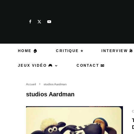
HOME 🏠
CRITIQUE ⭐
INTERVIEW 🎤
JEUX VIDÉO 🎮
CONTACT 📧
Accueil
studios Aardman
studios Aardman
C