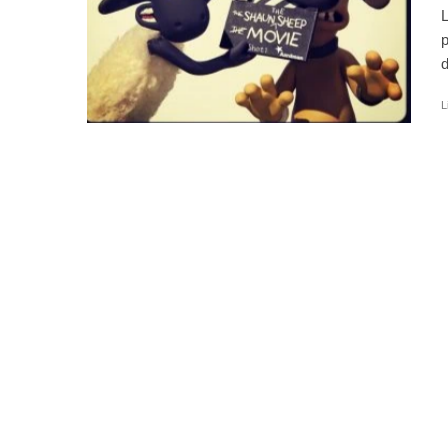
L
p
d
L