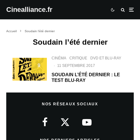
Cinealliance.fr
Accueil
Soudain l’été dernier
Soudain l’été dernier
CINÉMA
CRITIQUE
DVD ET BLU-RAY
9
·
11 SEPTEMBRE 2017
SOUDAIN L’ÉTÉ DERNIER : LE
TEST BLU-RAY
NOS RÉSEAUX SOCIAUX