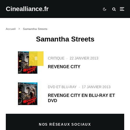
Cinealliance.fr
Accueil
Samantha Streets
Samantha Streets
8
CRITIQUE
·
22 JANVIER 2013
REVENGE CITY
DVD ET BLU-RAY
·
17 JANVIER 2013
REVENGE CITY EN BLU-RAY ET
DVD
NOS RÉSEAUX SOCIAUX