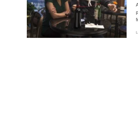
A
p
f
L