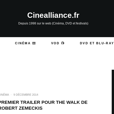
Cinealliance.fr
Depuis 1998 sur le web (Cinéma, DVD et festivals)
CINÉMA 🎞️
VOD 📺
DVD ET BLU-RAY
INÉMA
·
9 DÉCEMBRE 2014
PREMIER TRAILER POUR THE WALK DE
ROBERT ZEMECKIS