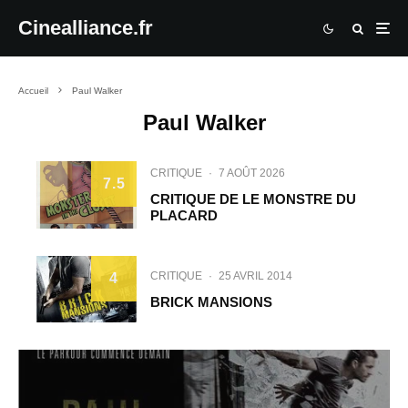
Cinealliance.fr
Accueil
Paul Walker
Paul Walker
CRITIQUE
·
7 AOÛT 2026
7.5
CRITIQUE DE LE MONSTRE DU
PLACARD
CRITIQUE
·
25 AVRIL 2014
4
BRICK MANSIONS