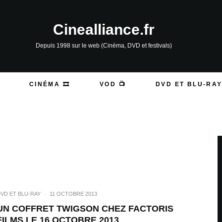
Cinealliance.fr
Depuis 1998 sur le web (Cinéma, DVD et festivals)
CINÉMA 🎞️
VOD 📺
DVD ET BLU-RAY
VD ET BLU-RAY
·
11 OCTOBRE 2013
UN COFFRET TWIGSON CHEZ FACTORIS
FILMS LE 16 OCTOBRE 2013