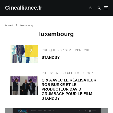
Cinealliance.fr
Accueil
luxembourg
luxembourg
CRITIQUE
·
27 SEPTEMBRE 2015
8
STANDBY
INTERVIEW
·
27 SEPTEMBRE 2015
Q & A AVEC LE RÉALISATEUR
ROB BURKE ET LE
PRODUCTEUR DAVID
GRUMBACH POUR LE FILM
STANDBY