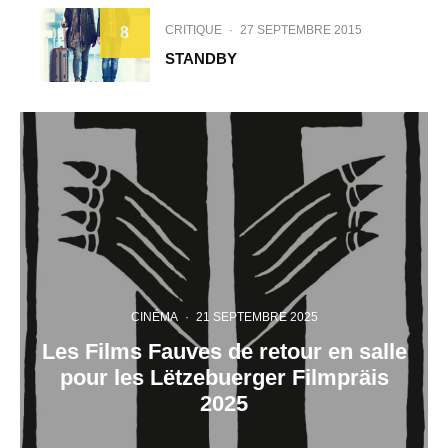
CRITIQUE
·
27 SEPTEMBRE 2015
8
STANDBY
CINÉMA
·
21 SEPTEMBRE 2025
Les Films Fauves de retour en salle
pour les Lëtzebuerger Filmpräis
2025