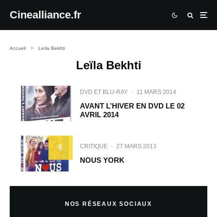
Cinealliance.fr
Accueil
Leïla Bekhti
Leïla Bekhti
DVD ET BLU-RAY
·
11 MARS 2014
AVANT L’HIVER EN DVD LE 02
AVRIL 2014
CRITIQUE
·
27 MARS 2013
6
NOUS YORK
NOS RÉSEAUX SOCIAUX