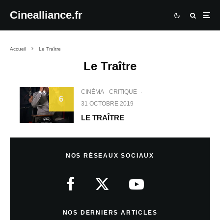
Cinealliance.fr
Accueil
Le Traître
Le Traître
CINÉMA
CRITIQUE
·
6
31 OCTOBRE 2019
LE TRAÎTRE
NOS RÉSEAUX SOCIAUX
NOS DERNIERS ARTICLES