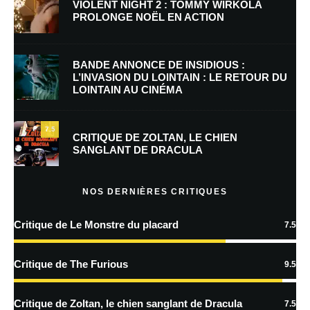
VIOLENT NIGHT 2 : TOMMY WIRKOLA
PROLONGE NOËL EN ACTION
E-mail
*
Site web
BANDE ANNONCE DE INSIDIOUS :
L’INVASION DU LOINTAIN : LE RETOUR DU
LOINTAIN AU CINÉMA
Enregistrer mon nom, mon e-mail et mon site dans le navigateur pour
mon prochain commentaire.
7.5
CRITIQUE DE ZOLTAN, LE CHIEN
SANGLANT DE DRACULA
En savoir
plus sur la façon dont les données de vos commentaires sont
NOS DERNIÈRES CRITIQUES
traitées
Critique de Le Monstre du placard
7.5
Critique de The Furious
9.5
Critique de Zoltan, le chien sanglant de Dracula
7.5