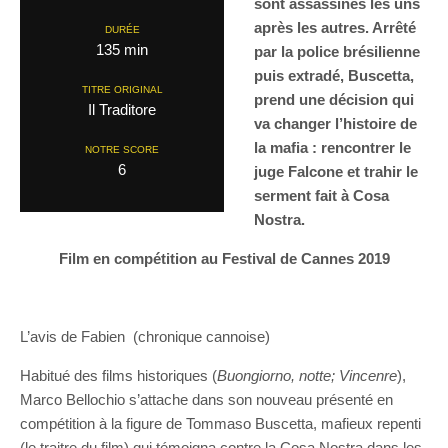
sont assassinés les uns
après les autres. Arrêté
DURÉE
135 min
par la police brésilienne
puis extradé, Buscetta,
TITRE ORIGINAL
prend une décision qui
Il Traditore
va changer l’histoire de
la mafia : rencontrer le
NOTRE SCORE
6
juge Falcone et trahir le
serment fait à Cosa
Nostra.
Film en compétition au Festival de Cannes 2019
L’avis de Fabien (chronique cannoise)
Habitué des films historiques (
Buongiorno, notte; Vincenre
),
Marco Bellochio s’attache dans son nouveau présenté en
compétition à la figure de Tommaso Buscetta, mafieux repenti
(le traitre du film) qui témoigna contre la Cosa Nostra dans les