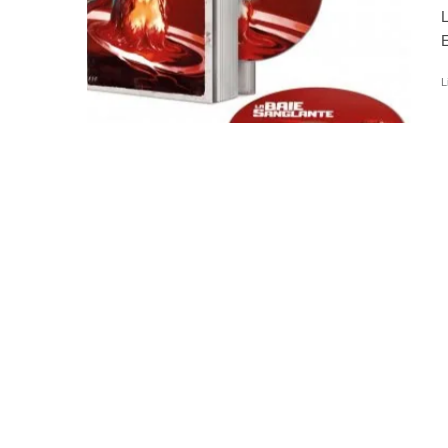
L
E
L