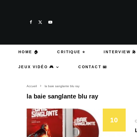
HOME 🏠
CRITIQUE ⭐
INTERVIEW 🎤
JEUX VIDÉO 🎮
CONTACT 📧
Accueil
la baie sanglante blu ray
la baie sanglante blu ray
10
C