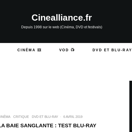
Cinealliance.fr
Depuis 1998 sur le web (Cinéma, DVD et festivals)
CINÉMA 🎞️
VOD 📺
DVD ET BLU-RAY
INÉMA
CRITIQUE
DVD ET BLU-RAY
·
6 AVRIL 2019
LA BAIE SANGLANTE : TEST BLU-RAY