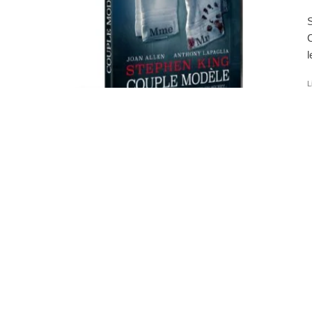
S
C
l
L