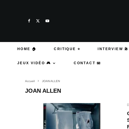
HOME 🏠
CRITIQUE ⭐
INTERVIEW 🎤
JEUX VIDÉO 🎮
CONTACT 📧
Accueil
JOAN ALLEN
JOAN ALLEN
D