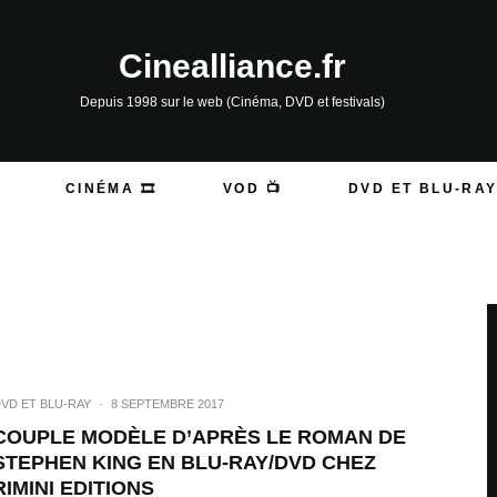
Cinealliance.fr
Depuis 1998 sur le web (Cinéma, DVD et festivals)
CINÉMA 🎞️
VOD 📺
DVD ET BLU-RAY
VD ET BLU-RAY
·
8 SEPTEMBRE 2017
COUPLE MODÈLE D’APRÈS LE ROMAN DE
STEPHEN KING EN BLU-RAY/DVD CHEZ
RIMINI EDITIONS