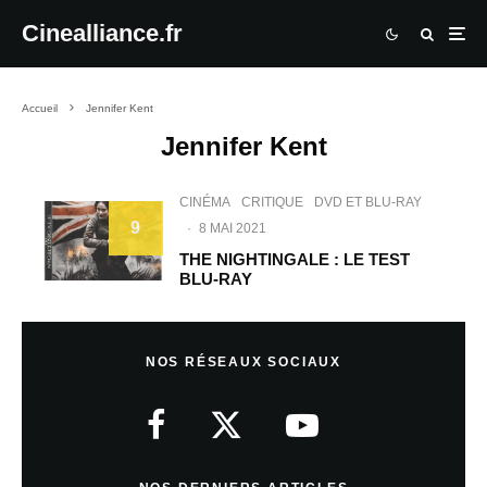
Cinealliance.fr
Accueil
Jennifer Kent
Jennifer Kent
CINÉMA
CRITIQUE
DVD ET BLU-RAY
9
·
8 MAI 2021
THE NIGHTINGALE : LE TEST
BLU-RAY
NOS RÉSEAUX SOCIAUX