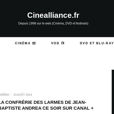
Cinealliance.fr
Depuis 1998 sur le web (Cinéma, DVD et festivals)
CINÉMA 🎞️
VOD 📺
DVD ET BLU-RAY
INÉMA
·
23 AOÛT 2014
LA CONFRÉRIE DES LARMES DE JEAN-
BAPTISTE ANDREA CE SOIR SUR CANAL +