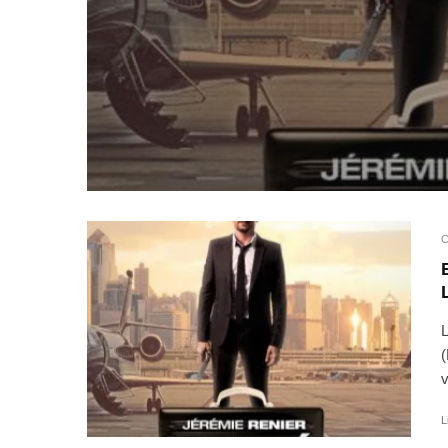
C
L
(
v
L