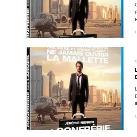
C
r
R
L
D
L
B
I
L