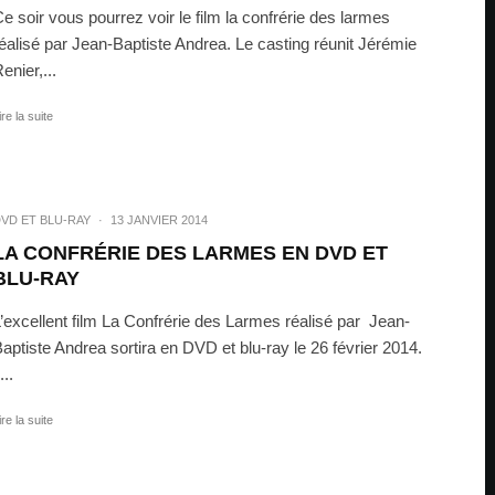
e soir vous pourrez voir le film la confrérie des larmes
éalisé par Jean-Baptiste Andrea. Le casting réunit Jérémie
enier,...
ire la suite
VD ET BLU-RAY
·
13 JANVIER 2014
LA CONFRÉRIE DES LARMES EN DVD ET
BLU-RAY
’excellent film La Confrérie des Larmes réalisé par Jean-
aptiste Andrea sortira en DVD et blu-ray le 26 février 2014.
l...
ire la suite