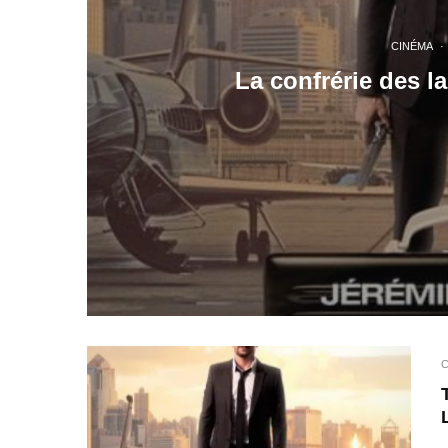
CINÉMA
·
La confrérie des la
C