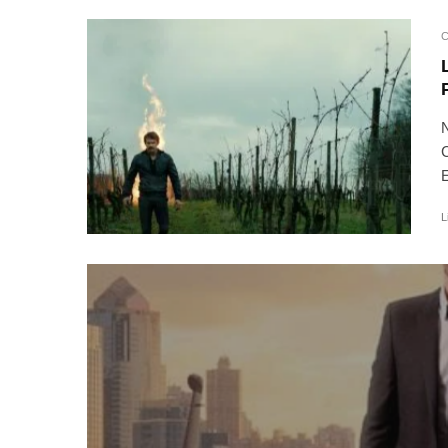
C
N
C
E
L