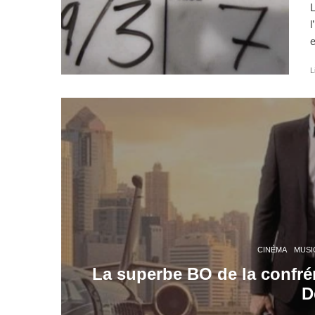
L
l
e
L
CINÉMA
MUSI
La superbe BO de la confré
D