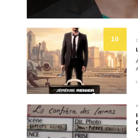
10
C
À
A
L
I