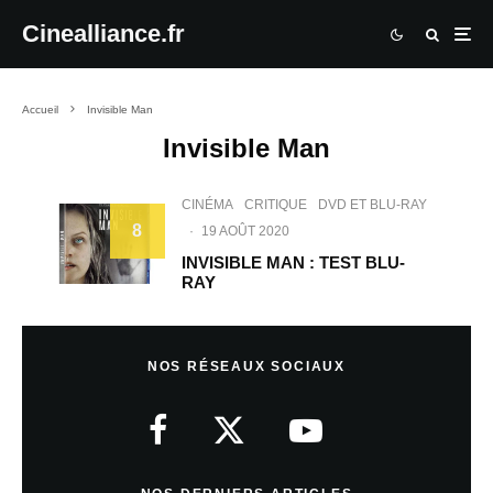
Cinealliance.fr
Accueil
Invisible Man
Invisible Man
CINÉMA
CRITIQUE
DVD ET BLU-RAY
8
·
19 AOÛT 2020
INVISIBLE MAN : TEST BLU-
RAY
NOS RÉSEAUX SOCIAUX