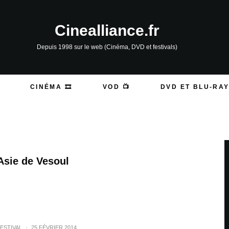
Cinealliance.fr
Depuis 1998 sur le web (Cinéma, DVD et festivals)
CINÉMA 🎞️
VOD 📺
DVD ET BLU-RAY
Asie de Vesoul
ESTIVAL
·
25 FÉVRIER 2014