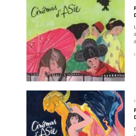
L
d
d
L
F
E