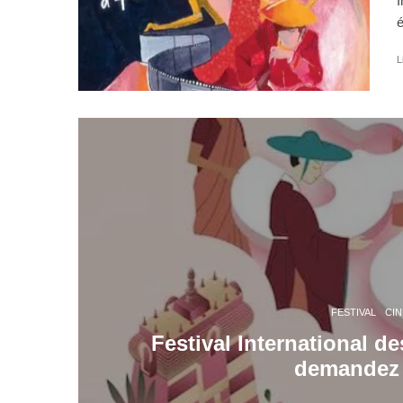
I
é
L
FESTIVAL
CI
Festival International d
demandez 