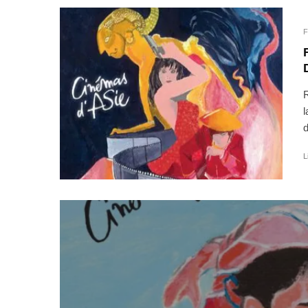
F
R
l
d
L