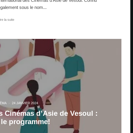
nternational des Cinémas d’Asie de Vesoul. Connu
galement sous le nom...
ire la suite
NÉMA
·
24 JANVIER 2024
es Cinémas d’Asie de Vesoul :
le programme!