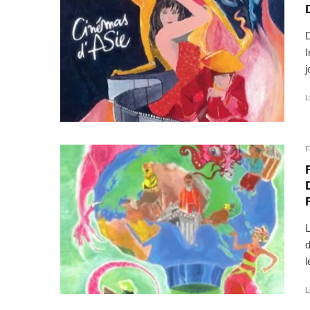
D
I
j
L
F
L
d
l
L