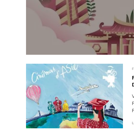
F
V
F
F
L