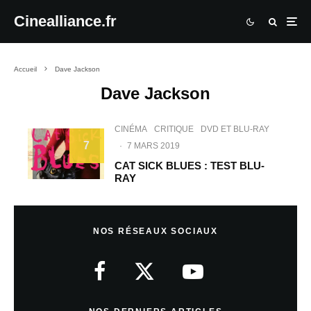
Cinealliance.fr
Accueil
Dave Jackson
Dave Jackson
CINÉMA
CRITIQUE
DVD ET BLU-RAY
7
·
7 MARS 2019
CAT SICK BLUES : TEST BLU-
RAY
NOS RÉSEAUX SOCIAUX