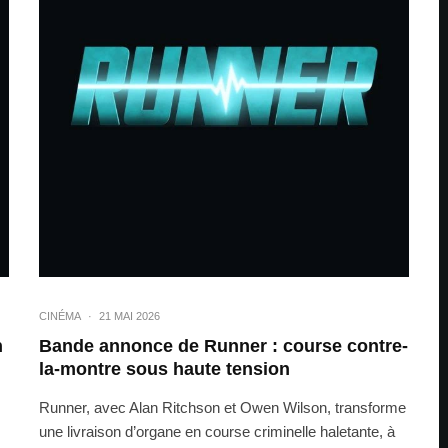
CINÉMA
·
21 MAI 2026
n
Bande annonce de Runner : course contre-
la-montre sous haute tension
Runner, avec Alan Ritchson et Owen Wilson, transforme
une livraison d’organe en course criminelle haletante, à