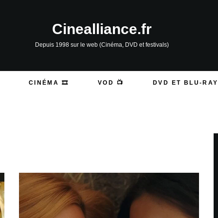
Cinealliance.fr
Depuis 1998 sur le web (Cinéma, DVD et festivals)
CINÉMA 🎞️
VOD 📺
DVD ET BLU-RAY