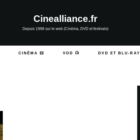
Cinealliance.fr
Depuis 1998 sur le web (Cinéma, DVD et festivals)
CINÉMA 🎞️
VOD 📺
DVD ET BLU-RAY