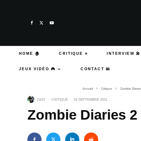
HOME 🏠
CRITIQUE ⭐
INTERVIEW 🎤
JEUX VIDÉO 🎮
CONTACT 📧
Accueil
Critique
Zombie Diarie
ZAST
·
CRITIQUE
·
24 SEPTEMBRE 2011
Zombie Diaries 2 