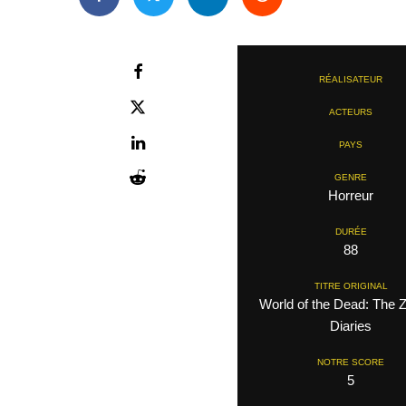
RÉALISATEUR
ACTEURS
PAYS
GENRE
Horreur
DURÉE
88
TITRE ORIGINAL
World of the Dead: The 
Diaries
NOTRE SCORE
5