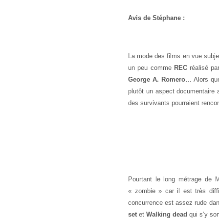
Avis de Stéphane :
La mode des films en vue subje
un peu comme
REC
réalisé p
George A. Romero
… Alors que
plutôt un aspect documentaire 
des survivants pourraient rencon
Pourtant le long métrage de M
« zombie » car il est très diff
concurrence est assez rude da
set
et
Walking dead
qui s’y son