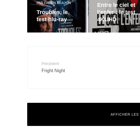
PAR
FABIEN BRAJON
Entre le ciel et
Troubles, le
l’enfer : le test
test blu-ray
4KUHD
Précédent
Fright Night
AFFICHER LES