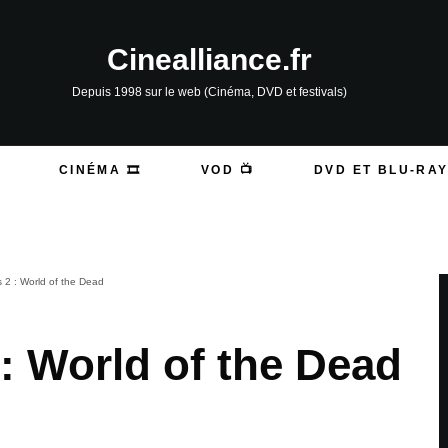
Cinealliance.fr
Depuis 1998 sur le web (Cinéma, DVD et festivals)
CINÉMA 🎞️
VOD 📺
DVD ET BLU-RAY
s 2 : World of the Dead
: World of the Dead