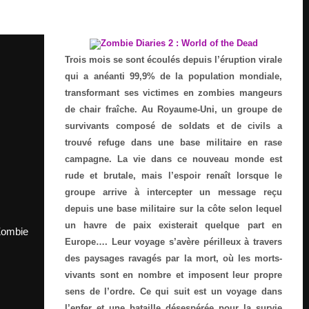
Trois mois se sont écoulés depuis l’éruption virale
qui a anéanti 99,9% de la population mondiale,
transformant ses victimes en zombies mangeurs
de chair fraîche. Au Royaume-Uni, un groupe de
survivants composé de soldats et de civils a
trouvé refuge dans une base militaire en rase
campagne. La vie dans ce nouveau monde est
rude et brutale, mais l’espoir renaît lorsque le
groupe arrive à intercepter un message reçu
depuis une base militaire sur la côte selon lequel
un havre de paix existerait quelque part en
Zombie
Europe…. Leur voyage s’avère périlleux à travers
des paysages ravagés par la mort, où les morts-
vivants sont en nombre et imposent leur propre
sens de l’ordre. Ce qui suit est un voyage dans
l’enfer et une bataille désespérée pour la survie