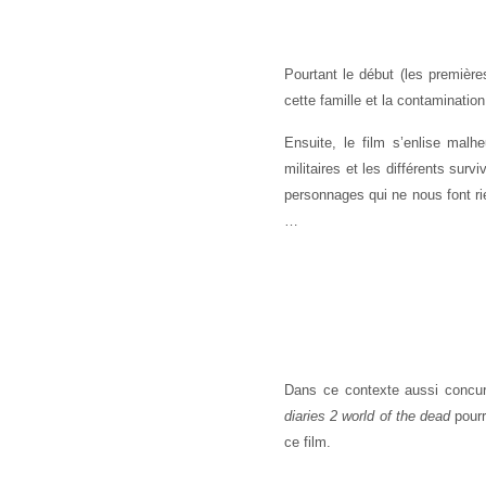
Pourtant le début (les premièr
cette famille et la contamination
Ensuite, le film s’enlise malh
militaires et les différents sur
personnages qui ne nous font rie
…
Dans ce contexte aussi concur
diaries 2
world of the dead
pourr
ce film.