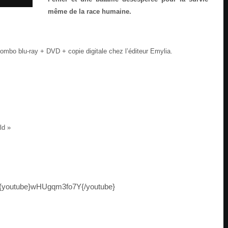
même de la race humaine.
combo blu-ray + DVD + copie digitale chez l’éditeur Emylia.
ld »
{youtube}wHUgqm3fo7Y{/youtube}