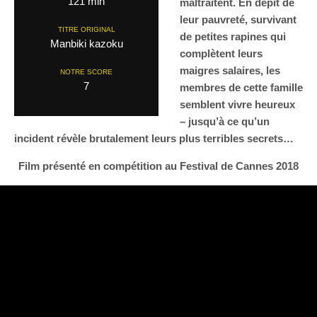
121 min
maltraitent. En dépit de
leur pauvreté, survivant
TITRE ORIGINAL
de petites rapines qui
Manbiki kazoku
complètent leurs
maigres salaires, les
NOTRE SCORE
7
membres de cette famille
semblent vivre heureux
– jusqu’à ce qu’un
incident révèle brutalement leurs plus terribles secrets…
Film présenté en compétition au Festival de Cannes 2018