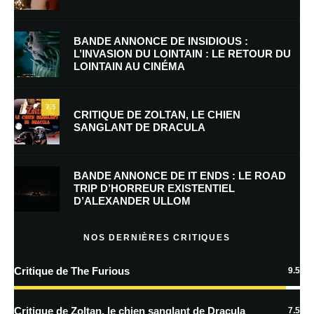
Nom
*
BANDE ANNONCE DE INSIDIOUS :
L’INVASION DU LOINTAIN : LE RETOUR DU
LOINTAIN AU CINÉMA
E-mail
*
Site web
7.5
CRITIQUE DE ZOLTAN, LE CHIEN
SANGLANT DE DRACULA
Enregistrer mon nom, mon e-mail et mon site dans le navigateur pour
mon prochain commentaire.
BANDE ANNONCE DE IT ENDS : LE ROAD
TRIP D’HORREUR EXISTENTIEL
D’ALEXANDER ULLOM
En savoir
plus sur la façon dont les données de vos commentaires sont
NOS DERNIÈRES CRITIQUES
traitées
Critique de The Furious
9.5
Critique de Zoltan, le chien sanglant de Dracula
7.5