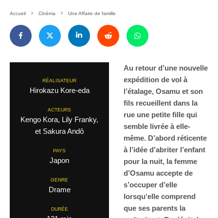
Accueil
Cinéma
Une Affaire de famille
Au retour d’une nouvelle
expédition de vol à
RÉALISATEUR
Hirokazu Kore-eda
l’étalage, Osamu et son
fils recueillent dans la
ACTEURS
rue une petite fille qui
Kengo Kora, Lily Franky,
semble livrée à elle-
et Sakura Andô
même. D’abord réticente
à l’idée d’abriter l’enfant
PAYS
Japon
pour la nuit, la femme
d’Osamu accepte de
GENRE
s’occuper d’elle
Drame
lorsqu‘elle comprend
que ses parents la
DURÉE