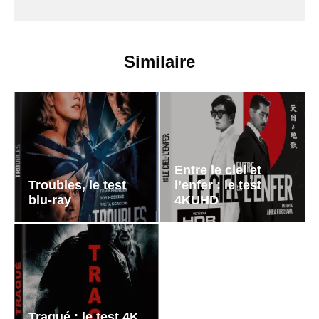
Similaire
Entre le ciel et
Troubles, le test
l’enfer : le test
blu-ray
4KUHD
Traqué : le test 4K