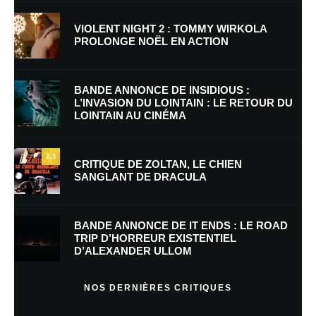
VIOLENT NIGHT 2 : TOMMY WIRKOLA
PROLONGE NOËL EN ACTION
Nom
*
BANDE ANNONCE DE INSIDIOUS :
L’INVASION DU LOINTAIN : LE RETOUR DU
LOINTAIN AU CINÉMA
E-mail
*
Site web
7.5
CRITIQUE DE ZOLTAN, LE CHIEN
SANGLANT DE DRACULA
Enregistrer mon nom, mon e-mail et mon site dans le navigateur pour
mon prochain commentaire.
BANDE ANNONCE DE IT ENDS : LE ROAD
TRIP D’HORREUR EXISTENTIEL
D’ALEXANDER ULLOM
En savoir
plus sur la façon dont les données de vos commentaires sont
NOS DERNIÈRES CRITIQUES
traitées