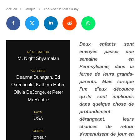
Accueil
Critique
The Visit : le test blu-ray
Deux enfants sont
envoyés passer une
RÉALISATEUR
M. Night Shyamalan
semaine en
Pennsylvanie, dans la
ACTEURS
ferme de leurs grands-
Deanna Dunagan, Ed
parents. Mais lorsque
Oxenbould, Kathryn Hahn,
l’un d’eux découvre
Olivia DeJonge, et Peter
qu’ils sont impliqués
McRobbie
dans quelque chose de
profondément
PAYS
USA
dérangeant, leurs
chances de retour
GENRE
s’amenuisent de jour en
Horreur