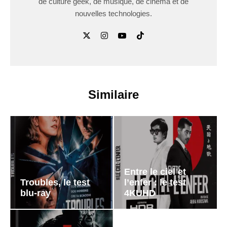
de culture geek, de musique, de cinéma et de
nouvelles technologies.
Similaire
Entre le ciel et
Troubles, le test
l’enfer : le test
blu-ray
4KUHD