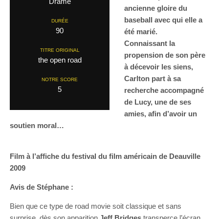
Drame
ancienne gloire du
baseball avec qui elle a
DURÉE
90
été marié.
Connaissant la
TITRE ORIGINAL
propension de son père
the open road
à décevoir les siens,
Carlton part à sa
NOTRE SCORE
5
recherche accompagné
de Lucy, une de ses
amies, afin d’avoir un
soutien moral…
Film à l’affiche du festival du film américain de Deauville
2009
Avis de Stéphane :
Bien que ce type de road movie soit classique et sans
surprise, dès son apparition
Jeff Bridges
transperce l’écran