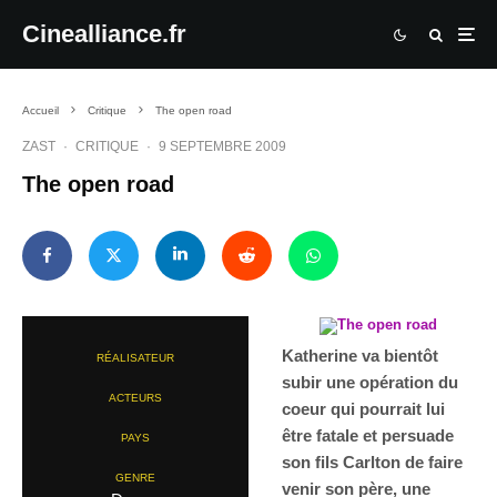
Cinealliance.fr
Accueil
Critique
The open road
ZAST
·
CRITIQUE
·
9 SEPTEMBRE 2009
The open road
Katherine va bientôt
RÉALISATEUR
subir une opération du
ACTEURS
coeur qui pourrait lui
être fatale et persuade
PAYS
son fils Carlton de faire
GENRE
venir son père, une