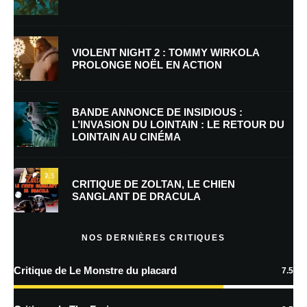
Nom
*
VIOLENT NIGHT 2 : TOMMY WIRKOLA
PROLONGE NOËL EN ACTION
E-mail
*
Site web
BANDE ANNONCE DE INSIDIOUS :
L’INVASION DU LOINTAIN : LE RETOUR DU
LOINTAIN AU CINÉMA
Enregistrer mon nom, mon e-mail et mon site dans le navigateur pour
mon prochain commentaire.
7.5
CRITIQUE DE ZOLTAN, LE CHIEN
SANGLANT DE DRACULA
En savoir
plus sur la façon dont les données de vos commentaires sont
NOS DERNIÈRES CRITIQUES
traitées
Critique de Le Monstre du placard
7.5