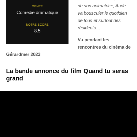
de son animatrice, Aude,
GENRE
Comédie dramatique
va bousculer le quotidien
de tous et surtout des
NOTRE SCORE
résidents…
8.5
Vu pendant les
rencontres du cinéma de
Gérardmer 2023
La bande annonce du film Quand tu seras
grand