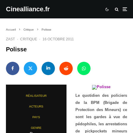
Cinealliance.fr
Accueil
Critique
Polisse
ZAST
·
CRITIQUE
·
16 OCTOBRE 2011
Polisse
Le quotidien des policiers
RÉALISATEUR
de la BPM (Brigade de
ACTEURS
Protection des Mineurs) ce
sont les gardes à vue de
PAYS
pédophiles, les arrestations
GENRE
de pickpockets mineurs