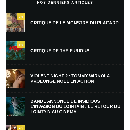
NOS DERNIERS ARTICLES
7.5
CRITIQUE DE LE MONSTRE DU PLACARD
9.5
CRITIQUE DE THE FURIOUS
Nom
*
VIOLENT NIGHT 2 : TOMMY WIRKOLA
PROLONGE NOËL EN ACTION
E-mail
*
Site web
BANDE ANNONCE DE INSIDIOUS :
L’INVASION DU LOINTAIN : LE RETOUR DU
LOINTAIN AU CINÉMA
Enregistrer mon nom, mon e-mail et mon site dans le navigateur pour
mon prochain commentaire.
7.5