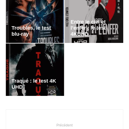
Entre le ciel et
Troubles, le test
l’enfer : le test
blu-ray
4KUHD
Traqué : le test 4K
UHD
Précédent