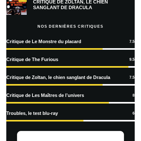
CRITIQUE DE ZOLTAN, LE CHIEN
SANGLANT DE DRACULA
En savoir
plus sur la façon dont les données de vos commentaires sont
NOS DERNIÈRES CRITIQUES
traitées
Critique de Le Monstre du placard
7.5
Critique de The Furious
9.5
Critique de Zoltan, le chien sanglant de Dracula
7.5
Critique de Les Maîtres de l’univers
8
Troubles, le test blu-ray
6