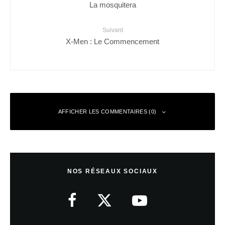
La mosquitera
Suivant
X-Men : Le Commencement
AFFICHER LES COMMENTAIRES (0)
Laisser un commentaire
NOS RÉSEAUX SOCIAUX
Votre adresse e-mail ne sera pas publiée.
Les champs obligatoires sont
indiqués avec
*
Commentaire
*