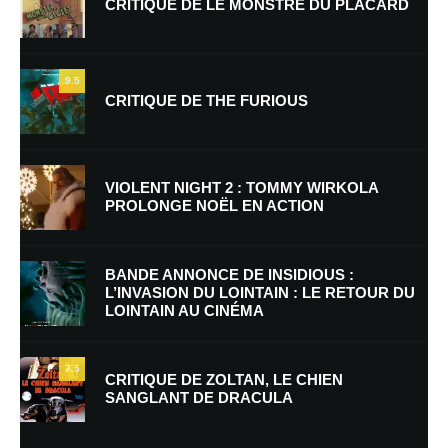
CRITIQUE DE LE MONSTRE DU PLACARD
9.5
CRITIQUE DE THE FURIOUS
Nom
*
VIOLENT NIGHT 2 : TOMMY WIRKOLA
PROLONGE NOËL EN ACTION
E-mail
*
Site web
BANDE ANNONCE DE INSIDIOUS :
L’INVASION DU LOINTAIN : LE RETOUR DU
LOINTAIN AU CINÉMA
Enregistrer mon nom, mon e-mail et mon site dans le navigateur pour
mon prochain commentaire.
7.5
CRITIQUE DE ZOLTAN, LE CHIEN
SANGLANT DE DRACULA
En savoir