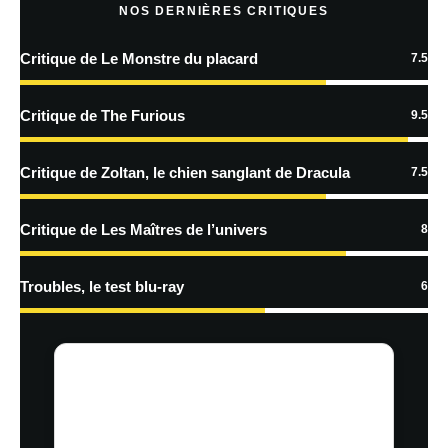
plus sur la façon dont les données de vos commentaires sont
NOS DERNIÈRES CRITIQUES
traitées
Critique de Le Monstre du placard
7.5
Critique de The Furious
9.5
Critique de Zoltan, le chien sanglant de Dracula
7.5
Critique de Les Maîtres de l’univers
8
Troubles, le test blu-ray
6