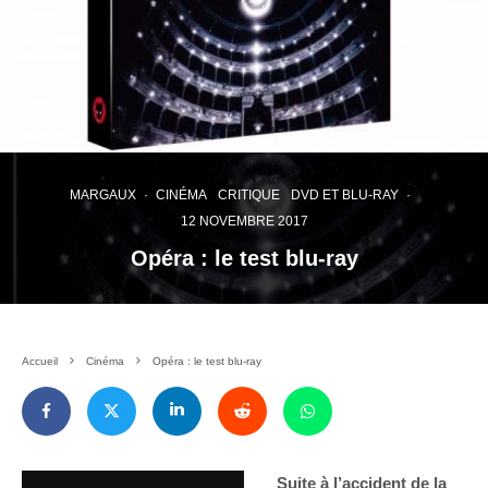
MARGAUX
·
CINÉMA
CRITIQUE
DVD ET BLU-RAY
·
12 NOVEMBRE 2017
Opéra : le test blu-ray
Accueil
Cinéma
Opéra : le test blu-ray
Suite à l’accident de la