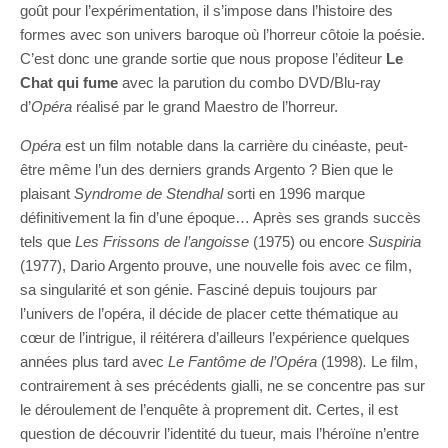
goût pour l’expérimentation, il s’impose dans l’histoire des
formes avec son univers baroque où l’horreur côtoie la poésie.
C’est donc une grande sortie que nous propose l’éditeur
Le
Chat qui fume
avec la parution du combo DVD/Blu-ray
d’
Opéra
réalisé par le grand Maestro de l’horreur.
Opéra
est un film notable dans la carrière du cinéaste, peut-
être même l’un des derniers grands Argento ? Bien que le
plaisant
Syndrome de Stendhal
sorti en 1996 marque
définitivement la fin d’une époque… Après ses grands succès
tels que
Les Frissons de l’angoisse
(1975) ou encore
Suspiria
(1977), Dario Argento prouve, une nouvelle fois avec ce film,
sa singularité et son génie. Fasciné depuis toujours par
l’univers de l’opéra, il décide de placer cette thématique au
cœur de l’intrigue, il réitérera d’ailleurs l’expérience quelques
années plus tard avec
Le Fantôme de l’Opéra
(1998)
.
Le film,
contrairement à ses précédents gialli, ne se concentre pas sur
le déroulement de l’enquête à proprement dit. Certes, il est
question de découvrir l’identité du tueur, mais l’héroïne n’entre