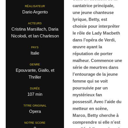
cantatrice principale,
RÉALISATEUR
Dario Argento
une jeune chanteuse
lyrique, Betty, est
ACTEURS
choisie pour interpréter
Cristina Marsillach, Daria
le rôle de Lady Macbeth
Nicolodi, et Ian Charleson
dans l’opéra de Verdi,
œuvre ayant la
PAYS
Italie
réputation de porter
malheur. Commence une
GENRE
série de meurtres dans
Epouvante, Giallo, et
l’entourage de la jeune
Thriller
femme qui se voit
poursuivie par un
DURÉE
107 min
mystérieux fan
possessif. Avec l’aide du
TITRE ORIGINAL
metteur en scène,
Opera
Marco, Betty cherche à
comprendre si elle n’est
NOTRE SCORE