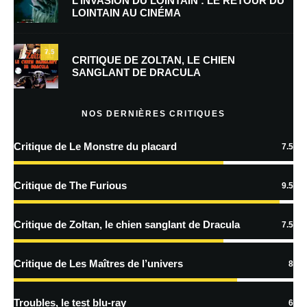
L’INVASION DU LOINTAIN : LE RETOUR DU
LOINTAIN AU CINÉMA
Enregistrer mon nom, mon e-mail et mon site dans le navigateur pour
mon prochain commentaire.
7.5
CRITIQUE DE ZOLTAN, LE CHIEN
SANGLANT DE DRACULA
En savoir
plus sur la façon dont les données de vos commentaires sont
NOS DERNIÈRES CRITIQUES
traitées
Critique de Le Monstre du placard
7.5
Critique de The Furious
9.5
Critique de Zoltan, le chien sanglant de Dracula
7.5
Critique de Les Maîtres de l’univers
8
Troubles, le test blu-ray
6