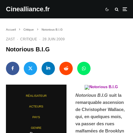
Cinealliance.fr
Accueil
Critique
Notorious B.I.G
ZAST
·
CRITIQUE
·
28 JUIN 2009
Notorious B.I.G
Notorious B
.
I
.
G
suit la
RÉALISATEUR
remarquable ascension
ACTEURS
de Christopher Wallace,
qui, en quelques mois,
PAYS
va passer des rues
GENRE
malfamées de Brooklyn