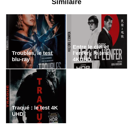
Similaire
Entre le ciel et
Troubles, le test
l’enfer : le test
blu-ray
4KUHD
Traqué : le test 4K
UHD