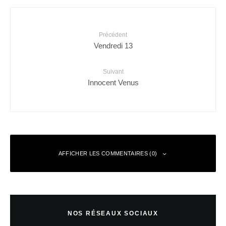
Précédent
Vendredi 13
Suivant
Innocent Venus
AFFICHER LES COMMENTAIRES (0)
Laisser un commentaire
NOS RÉSEAUX SOCIAUX
Votre adresse e-mail ne sera pas publiée.
Les champs obligatoires sont