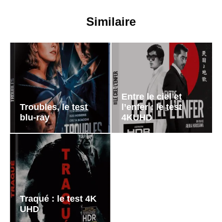
Similaire
Entre le ciel et
Troubles, le test
l’enfer : le test
blu-ray
4KUHD
Traqué : le test 4K
UHD