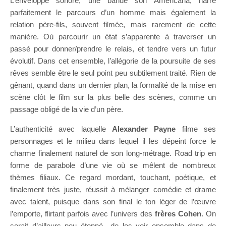
L’enveloppe sonore, une bande son Americana, narre
parfaitement le parcours d’un homme mais également la
relation père-fils, souvent filmée, mais rarement de cette
manière. Où parcourir un état s’apparente à traverser un
passé pour donner/prendre le relais, et tendre vers un futur
évolutif. Dans cet ensemble, l’allégorie de la poursuite de ses
rêves semble être le seul point peu subtilement traité. Rien de
gênant, quand dans un dernier plan, la formalité de la mise en
scène clôt le film sur la plus belle des scènes, comme un
passage obligé de la vie d’un père.
L’authenticité avec laquelle
Alexander Payne
filme ses
personnages et le milieu dans lequel il les dépeint force le
charme finalement naturel de son long-métrage. Road trip en
forme de parabole d’une vie où se mêlent de nombreux
thèmes filiaux. Ce regard mordant, touchant, poétique, et
finalement très juste, réussit à mélanger comédie et drame
avec talent, puisque dans son final le ton léger de l’œuvre
l’emporte, flirtant parfois avec l’univers des
frères Cohen
. On
serait d’ailleurs peu étonné de les voir ensemble dans de