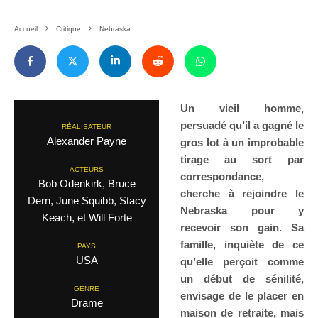
Accueil
Critique
Nebraska
Un vieil homme,
persuadé qu’il a gagné le
RÉALISATEUR
Alexander Payne
gros lot à un improbable
tirage au sort par
ACTEURS
correspondance,
Bob Odenkirk, Bruce
cherche à rejoindre le
Dern, June Squibb, Stacy
Nebraska pour y
Keach, et Will Forte
recevoir son gain. Sa
famille, inquiète de ce
PAYS
USA
qu’elle perçoit comme
un début de sénilité,
GENRE
envisage de le placer en
Drame
maison de retraite, mais