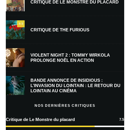
CRITIQUE DE LE MONSTRE DU PLACARD
Nom
*
9.5
CRITIQUE DE THE FURIOUS
E-mail
*
Site web
VIOLENT NIGHT 2 : TOMMY WIRKOLA
PROLONGE NOËL EN ACTION
Enregistrer mon nom, mon e-mail et mon site dans le navigateur pour
mon prochain commentaire.
BANDE ANNONCE DE INSIDIOUS :
L’INVASION DU LOINTAIN : LE RETOUR DU
LOINTAIN AU CINÉMA
En savoir
plus sur la façon dont les données de vos commentaires sont
NOS DERNIÈRES CRITIQUES
traitées
Critique de Le Monstre du placard
7.5