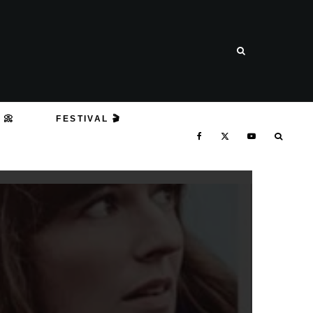
 📀
FESTIVAL 🎬