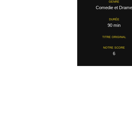
GENRE
Comedie et Dram
DURÉE
90 min
TITRE ORIGINAL
NOTRE SCORE
6