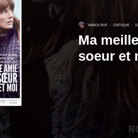
YANICK RUF
·
CRITIQUE
·
1
Ma meille
soeur et