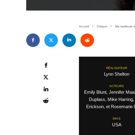
Accueil
Critique
Ma meilleure a
RÉALISATEUR
Lynn Shelton
ACTEURS
Emily Blunt, Jennifer Ma
Duplass, Mike Harring,
Erickson, et Rosemarie 
PAYS
USA