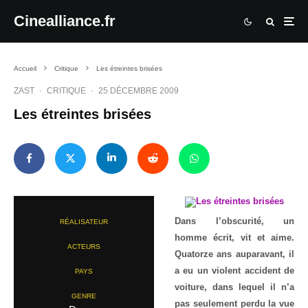
Cinealliance.fr
Accueil
Critique
Les étreintes brisées
ZAST
·
CRITIQUE
·
25 DÉCEMBRE 2009
Les étreintes brisées
Dans l’obscurité, un
RÉALISATEUR
homme écrit, vit et aime.
ACTEURS
Quatorze ans auparavant, il
a eu un violent accident de
PAYS
voiture, dans lequel il n’a
GENRE
pas seulement perdu la vue