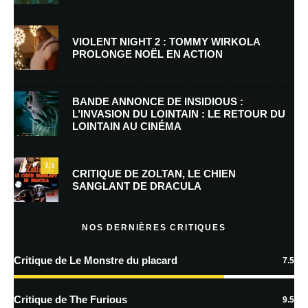
Nom
*
VIOLENT NIGHT 2 : TOMMY WIRKOLA
PROLONGE NOËL EN ACTION
E-mail
*
Site web
BANDE ANNONCE DE INSIDIOUS :
L’INVASION DU LOINTAIN : LE RETOUR DU
LOINTAIN AU CINÉMA
Enregistrer mon nom, mon e-mail et mon site dans le navigateur pour
mon prochain commentaire.
7.5
CRITIQUE DE ZOLTAN, LE CHIEN
SANGLANT DE DRACULA
En savoir
plus sur la façon dont les données de vos commentaires sont
NOS DERNIÈRES CRITIQUES
traitées
Critique de Le Monstre du placard
7.5
Critique de The Furious
9.5