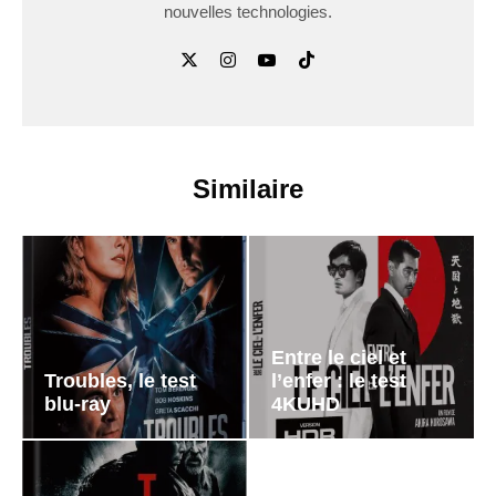
nouvelles technologies.
Similaire
Entre le ciel et
Troubles, le test
l’enfer : le test
blu-ray
4KUHD