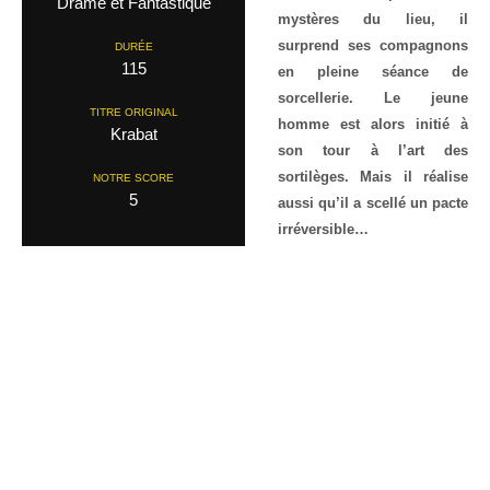
Drame et Fantastique
mystères du lieu, il
surprend ses compagnons
DURÉE
115
en pleine séance de
sorcellerie. Le jeune
TITRE ORIGINAL
homme est alors initié à
Krabat
son tour à l’art des
sortilèges. Mais il réalise
NOTRE SCORE
5
aussi qu’il a scellé un pacte
irréversible…