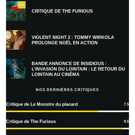
9.5
CRITIQUE DE THE FURIOUS
E-mail
*
Site web
VIOLENT NIGHT 2 : TOMMY WIRKOLA
PROLONGE NOËL EN ACTION
Enregistrer mon nom, mon e-mail et mon site dans le navigateur pour
mon prochain commentaire.
BANDE ANNONCE DE INSIDIOUS :
L’INVASION DU LOINTAIN : LE RETOUR DU
LOINTAIN AU CINÉMA
En savoir
plus sur la façon dont les données de vos commentaires sont
NOS DERNIÈRES CRITIQUES
traitées
Critique de Le Monstre du placard
7.5
Critique de The Furious
9.5