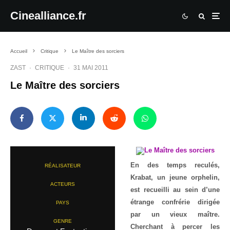
Cinealliance.fr
Accueil
Critique
Le Maître des sorciers
ZAST
·
CRITIQUE
·
31 MAI 2011
Le Maître des sorciers
En des temps reculés,
RÉALISATEUR
Krabat, un jeune orphelin,
ACTEURS
est recueilli au sein d’une
étrange confrérie dirigée
PAYS
par un vieux maître.
GENRE
Cherchant à percer les