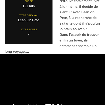
retrouve totalement livré
DURÉE
121 min
à lui-même, il décide de
s’enfuir avec Lean on
TITRE ORIGINAL
Pete, à la recherche de
Lean On Pete
sa tante dont il n’a qu’un
lointain souvenir.
NOTRE SCORE
7
Dans l’espoir de trouver
enfin un foyer, ils
entament ensemble un
long voyage….