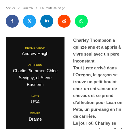
Accueil
Cinéma
La Route sauvage
Charley Thompson a
quinze ans et a appris à
RÉALISATEUR
Andrew Haigh
vivre seul avec un père
inconstant.
ACTEURS
Tout juste arrivé dans
Charlie Plummer, Chloë
l’Oregon, le garçon se
Sevigny, et Steve
trouve un petit boulot
Buscemi
chez un entraineur de
chevaux et se prend
PAYS
USA
d’affection pour Lean on
Pete, un pur-sang en fin
GENRE
de carrière.
Drame
Le jour où Charley se