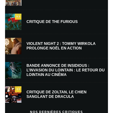
9.5
CRITIQUE DE THE FURIOUS
Nom
*
VIOLENT NIGHT 2 : TOMMY WIRKOLA
PROLONGE NOËL EN ACTION
E-mail
*
Site web
BANDE ANNONCE DE INSIDIOUS :
L’INVASION DU LOINTAIN : LE RETOUR DU
LOINTAIN AU CINÉMA
Enregistrer mon nom, mon e-mail et mon site dans le navigateur pour
mon prochain commentaire.
7.5
CRITIQUE DE ZOLTAN, LE CHIEN
SANGLANT DE DRACULA
En savoir
plus sur la façon dont les données de vos commentaires sont
NOS DERNIÈRES CRITIQUES