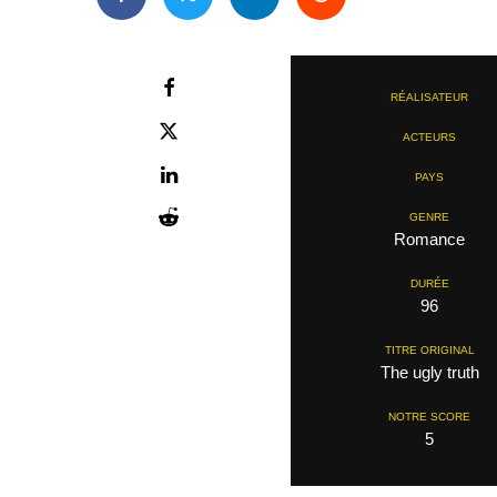
RÉALISATEUR
ACTEURS
PAYS
GENRE
Romance
DURÉE
96
TITRE ORIGINAL
The ugly truth
NOTRE SCORE
5