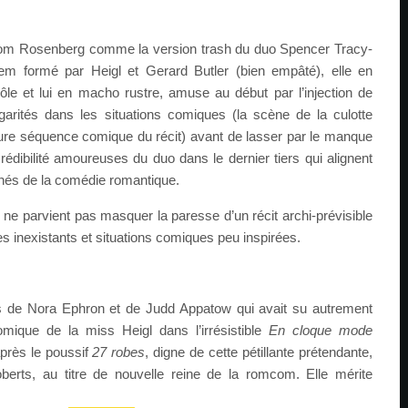
Tom Rosenberg comme la version trash du duo Spencer Tracy-
em formé par Heigl et Gerard Butler (bien empâté), elle en
rôle et lui en macho rustre, amuse au début par l’injection de
lgarités dans les situations comiques (la scène de la culotte
leure séquence comique du récit) avant de lasser par le manque
rédibilité amoureuses du duo dans le dernier tiers qui alignent
hés de la comédie romantique.
ne parvient pas masquer la paresse d’un récit archi-prévisible
 inexistants et situations comiques peu inspirées.
es de Nora Ephron et de Judd Appatow qui avait su autrement
omique de la miss Heigl dans l’irrésistible
En cloque mode
après le poussif
27 robes
, digne de cette pétillante prétendante
,
berts,
au titre de nouvelle reine de la romcom. Elle mérite