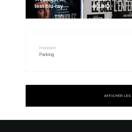
test blu-ray
4KUHD
Précédent
Parking
AFFICHER LES
Laisser un commentaire