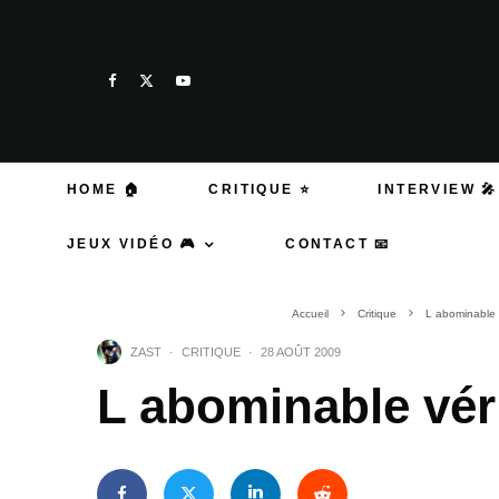
HOME 🏠
CRITIQUE ⭐
INTERVIEW 🎤
JEUX VIDÉO 🎮
CONTACT 📧
Accueil
Critique
L abominable 
ZAST
·
CRITIQUE
·
28 AOÛT 2009
L abominable vér