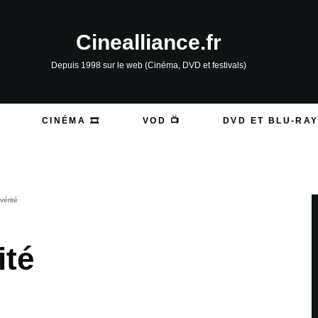
Cinealliance.fr
Depuis 1998 sur le web (Cinéma, DVD et festivals)
CINÉMA 🎞️
VOD 📺
DVD ET BLU-RAY
vérité
ité