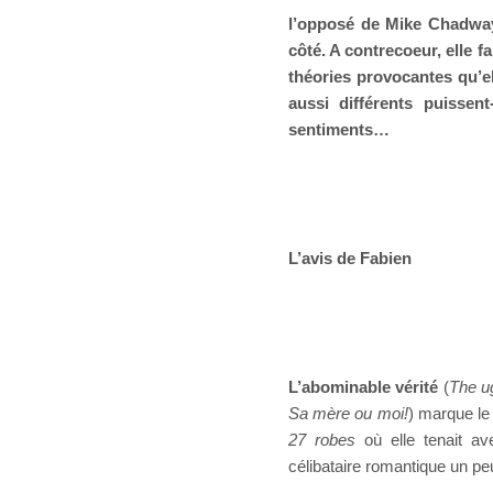
l’opposé de Mike Chadway.
côté. A contrecoeur, elle 
théories provocantes qu’el
aussi différents puisse
sentiments…
L’avis de Fabien
L’abominable vérité
(
The ug
Sa mère ou moi!
) marque le
27 robes
où elle tenait a
célibataire romantique un pe