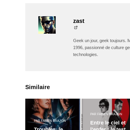
zast
Geek un jour, geek toujours. 
1996, passionné de culture ge
technologies.
Similaire
PAR
FABIEN BRAJON
PAR
FABIEN BRAJON
Entre le ciel et
Troubles, le
l’enfer : le test