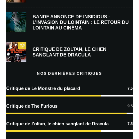
E-mail
*
Site web
BANDE ANNONCE DE INSIDIOUS :
L’INVASION DU LOINTAIN : LE RETOUR DU
LOINTAIN AU CINÉMA
Enregistrer mon nom, mon e-mail et mon site dans le navigateur pour
mon prochain commentaire.
7.5
CRITIQUE DE ZOLTAN, LE CHIEN
SANGLANT DE DRACULA
En savoir
plus sur la façon dont les données de vos commentaires sont
NOS DERNIÈRES CRITIQUES
traitées
Critique de Le Monstre du placard
7.5
Critique de The Furious
9.5
Critique de Zoltan, le chien sanglant de Dracula
7.5