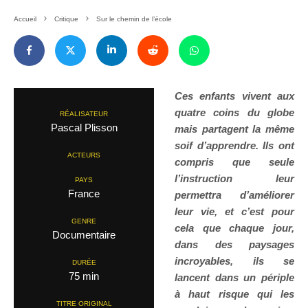
Accueil
Critique
Sur le chemin de l’école
Ces enfants vivent aux
quatre coins du globe
RÉALISATEUR
Pascal Plisson
mais partagent la même
soif d’apprendre. Ils ont
ACTEURS
compris que seule
l’instruction leur
PAYS
France
permettra d’améliorer
leur vie, et c’est pour
GENRE
cela que chaque jour,
Documentaire
dans des paysages
incroyables, ils se
DURÉE
75 min
lancent dans un périple
à haut risque qui les
TITRE ORIGINAL