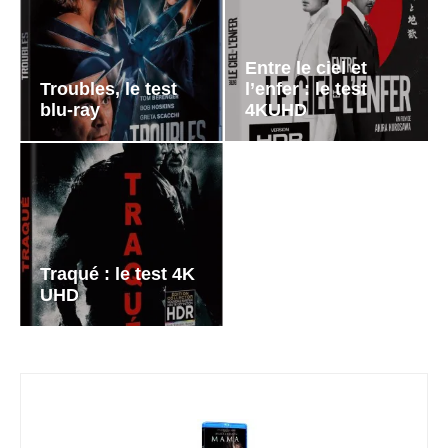
Entre le ciel et
Troubles, le test
l’enfer : le test
blu-ray
4KUHD
Traqué : le test 4K
UHD