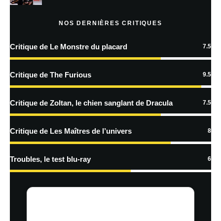
En savoir
plus sur la façon dont les données de vos commentaires sont
NOS DERNIÈRES CRITIQUES
traitées
Critique de Le Monstre du placard
7.5
Critique de The Furious
9.5
Critique de Zoltan, le chien sanglant de Dracula
7.5
Critique de Les Maîtres de l’univers
8
Troubles, le test blu-ray
6