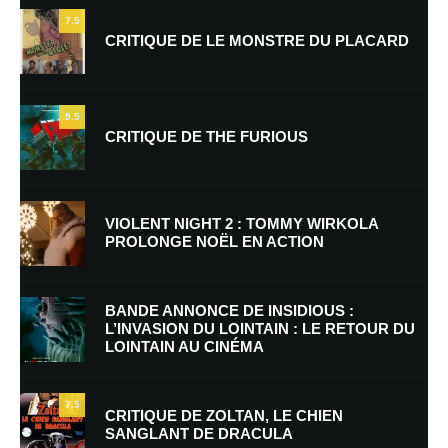
7.5
CRITIQUE DE LE MONSTRE DU PLACARD
9.5
CRITIQUE DE THE FURIOUS
Nom
*
VIOLENT NIGHT 2 : TOMMY WIRKOLA
PROLONGE NOËL EN ACTION
E-mail
*
Site web
BANDE ANNONCE DE INSIDIOUS :
L’INVASION DU LOINTAIN : LE RETOUR DU
LOINTAIN AU CINÉMA
Enregistrer mon nom, mon e-mail et mon site dans le navigateur pour
mon prochain commentaire.
7.5
CRITIQUE DE ZOLTAN, LE CHIEN
SANGLANT DE DRACULA