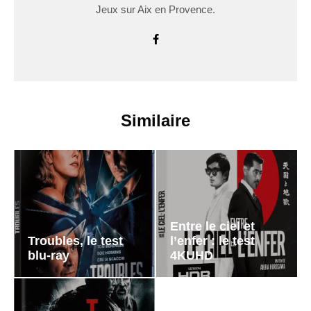
Jeux sur Aix en Provence.
Similaire
Entre le ciel et
Troubles, le test
l’enfer : le test
blu-ray
4KUHD