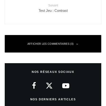
Suivant
Test Jeu : Contrast
AFFICHER LES COMMENTAIRES (0)
Laisser un commentaire
NOS RÉSEAUX SOCIAUX
Votre adresse e-mail ne sera pas publiée.
Les champs obligatoires sont
indiqués avec
*
Commentaire
*
NOS DERNIERS ARTICLES