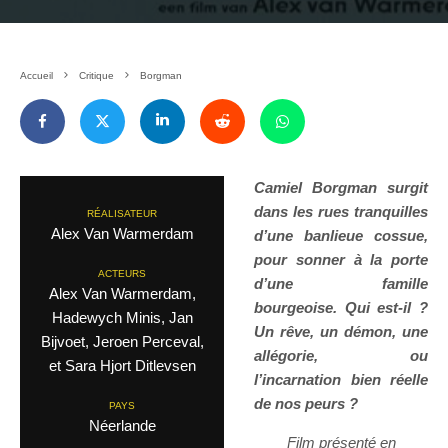
Accueil
Critique
Borgman
Camiel Borgman surgit
dans les rues tranquilles
RÉALISATEUR
Alex Van Warmerdam
d’une banlieue cossue,
pour sonner à la porte
ACTEURS
d’une famille
Alex Van Warmerdam,
bourgeoise. Qui est-il ?
Hadewych Minis, Jan
Un rêve, un démon, une
Bijvoet, Jeroen Perceval,
allégorie, ou
et Sara Hjort Ditlevsen
l’incarnation bien réelle
de nos peurs ?
PAYS
Néerlande
Film présenté en