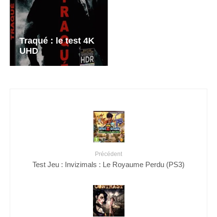
Traqué : le test 4K
UHD
Précédent
Test Jeu : Invizimals : Le Royaume Perdu (PS3)